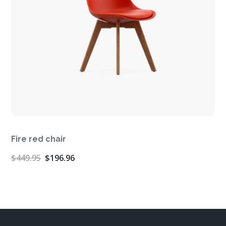
Fire red chair
$
449.95
$
196.96