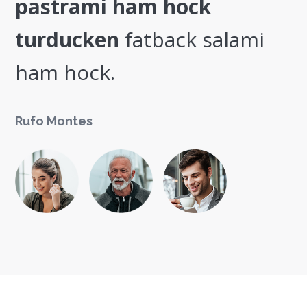
am hock
pastrami ham 
tback salami
turducken
fatba
ham hock.
Rufo Montes